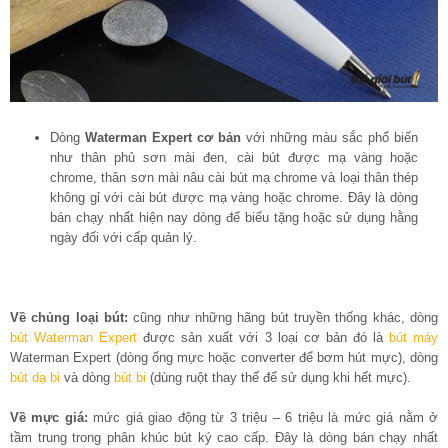
Dòng
Waterman Expert cơ bản
với những màu sắc phổ biến
như thân phủ sơn mài đen, cài bút được mạ vàng hoặc
chrome, thân sơn mài nâu cài bút mạ chrome và loại thân thép
không gỉ với cài bút được mạ vàng hoặc chrome. Đây là dòng
bán chạy nhất hiện nay dòng để biếu tặng hoặc sử dụng hằng
ngày đối với cấp quản lý.
Về chủng loại bút:
cũng như những hãng bút truyền thống khác, dòng
bút Waterman Expert
được sản xuất với 3 loại cơ bản đó là
bút máy
Waterman Expert (dòng ống mực hoặc converter để bơm hút mực), dòng
bút dạ bi
và dòng
bút bi
(dùng ruột thay thế để sử dụng khi hết mực).
Về mực giá:
mức giá giao động từ 3 triệu – 6 triệu là mức giá nằm ở
tầm trung trong phân khúc bút ký cao cấp. Đây là dòng bán chạy nhất