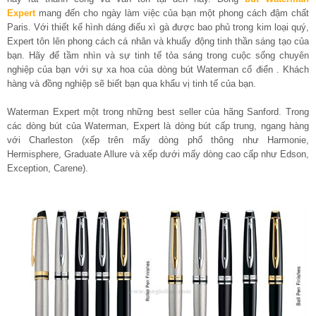
Expert
mang đến cho ngày làm việc của bạn một phong cách đậm chất
Paris. Với thiết kế hình dáng điếu xì gà được bao phủ trong kim loại quý,
Expert tôn lên phong cách cá nhân và khuấy động tinh thần sáng tạo của
bạn. Hãy để tầm nhìn và sự tinh tế tỏa sáng trong cuộc sống chuyên
nghiệp của bạn với sự xa hoa của dòng bút Waterman cổ điển . Khách
hàng và đồng nghiệp sẽ biết bạn qua khẩu vị tinh tế của bạn.
Waterman Expert một trong những best seller của hãng Sanford. Trong
các dòng bút của Waterman, Expert là dòng bút cấp trung, ngang hàng
với Charleston (xếp trên mấy dòng phổ thông như Harmonie,
Hermisphere, Graduate Allure và xếp dưới mấy dòng cao cấp như Edson,
Exception, Carene).