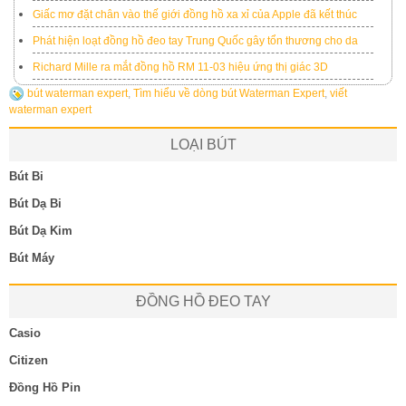
Giấc mơ đặt chân vào thế giới đồng hồ xa xỉ của Apple đã kết thúc
Phát hiện loạt đồng hồ đeo tay Trung Quốc gây tổn thương cho da
Richard Mille ra mắt đồng hồ RM 11-03 hiệu ứng thị giác 3D
bút waterman expert
,
Tìm hiểu về dòng bút Waterman Expert
,
viết
waterman expert
LOẠI BÚT
Bút Bi
Bút Dạ Bi
Bút Dạ Kim
Bút Máy
ĐỒNG HỒ ĐEO TAY
Casio
Citizen
Đồng Hồ Pin